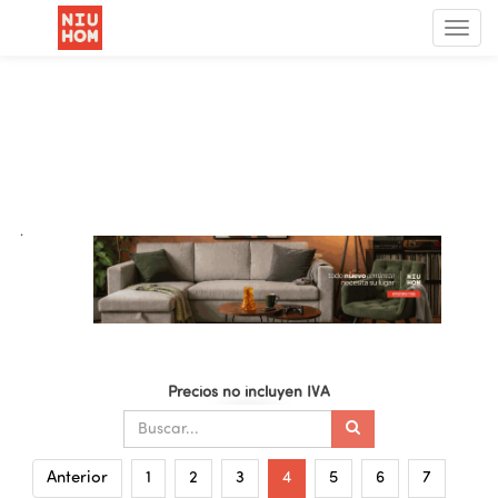
Menú
de
Nave
.
Precios no incluyen IVA
Anterior
1
2
3
4
5
6
7