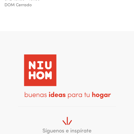
DOM Cerrado
NIU HOM Tumbaco
Ventura Mall. Local 52 1AP
https://g.page/niuhomtumbaco?share
LUN - SAB 10h00 - 20h00
DOM 10h00 - 19h00
CUENCA
NIU HOM El Vergel
Manuel J. Calle 2100 y Cornelio Merchán
https://g.page/niuhomcuenca?share
LUN - SAB 10h00 - 19h00
DOM 10h00 - 18h00
Síguenos e inspírate