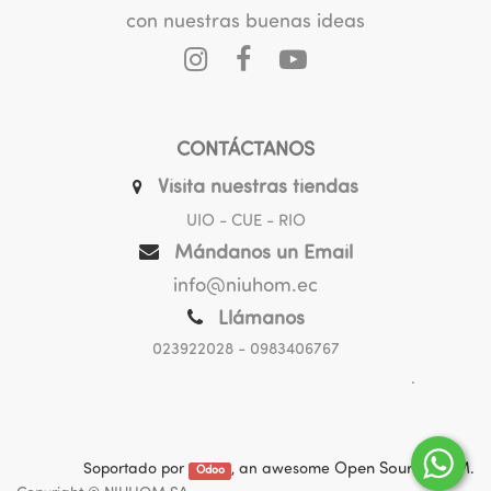
con nuestras buenas ideas
RIOBAMBA
NIU HOM La Merced
Guayaquil y Colón esquina. Frente al mercado La Merced
https://maps.app.goo.gl/KAgYrdcvSqZdmM
wD8
LUN - SAB 10h00 A 13h30 - 14h30 A 19h00
CONTÁCTANOS
DOM Cerrado
Visita nuestras tiendas
UIO - CUE - RIO
Mándanos un Email
info@niuhom.ec
Llámanos
023922028
- 0983406767
.
Soportado por
, an awesome
Open Source CRM
.
Odoo