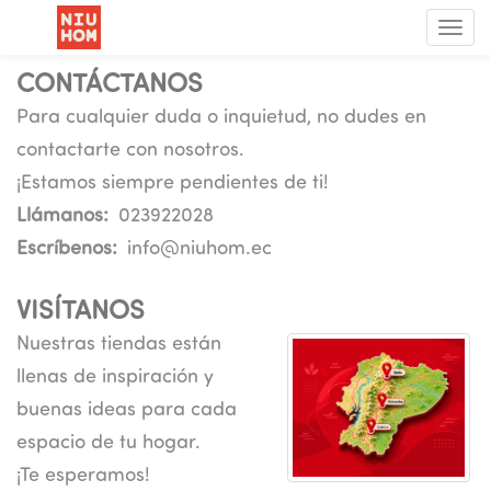
Menú
de
Nave
CONTÁCTANOS
Para cualquier duda o inquietud, no dudes en
contactarte con nosotros.
¡Estamos siempre pendientes de ti!
Llámanos:
023922028
Escríbenos:
info@niuhom.ec
VISÍTANOS
Nuestras tiendas están
llenas de inspiración y
buenas ideas para cada
espacio de tu hogar.
¡Te esperamos!