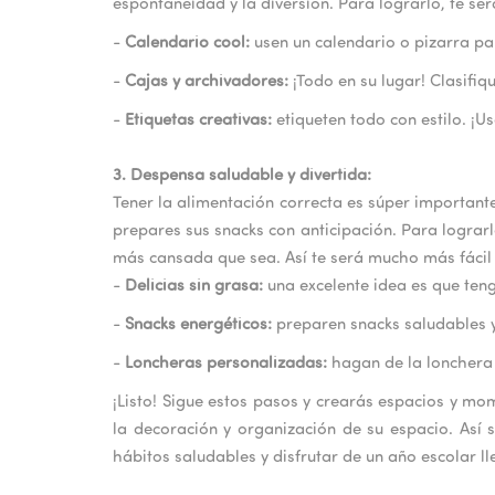
espontaneidad y la diversión. Para lograrlo, te será
-
Calendario cool:
usen un calendario o pizarra par
-
Cajas y archivadores:
¡Todo en su lugar! Clasifiq
-
Etiquetas creativas:
etiqueten todo con estilo. ¡Us
3.
Despensa saludable y divertida:
Tener la alimentación correcta es súper importante
prepares sus snacks con anticipación. Para lograrl
más cansada que sea. Así te será mucho más fácil 
-
Delicias sin grasa:
una excelente idea es que teng
-
Snacks energéticos:
preparen snacks saludables y 
-
Loncheras personalizadas:
hagan de la lonchera 
¡Listo! Sigue estos pasos y crearás espacios y mo
la decoración y organización de su espacio. Así
hábitos saludables y disfrutar de un año escolar ll