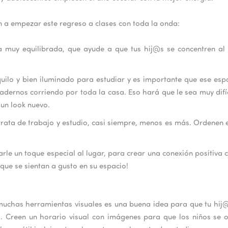
 a empezar este regreso a clases con toda la onda:
 muy equilibrada, que ayude a que tus hij@s se concentren al m
quilo y bien iluminado para estudiar y es importante que ese esp
adernos corriendo por toda la casa. Eso hará que le sea muy difíc
 un look nuevo.
trata de trabajo y estudio, casi siempre, menos es más. Ordenen el
rle un toque especial al lugar, para crear una conexión positiva 
 que se sientan a gusto en su espacio!
muchas herramientas visuales es una buena idea para que tu hij
s. Creen un horario visual con imágenes para que los niños se 