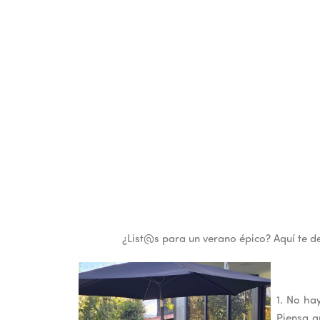
¿List@s para un verano épico? Aquí te d
1. No ha
Piensa q