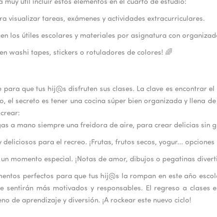
 muy útil incluir estos elementos en el cuarto de estudio:
a visualizar tareas, exámenes y actividades extracurriculares.
uen los útiles escolares y materiales por asignatura con organiza
en washi tapes, stickers o rotuladores de colores! 🌈
 para que tus hij@s disfruten sus clases. La clave es encontrar el
o, el secreto es tener una cocina súper bien organizada y llena de 
crear:
as a mano siempre una freidora de aire, para crear delicias sin 
deliciosos para el recreo. ¡Frutas, frutos secos, yogur... opciones 
un momento especial. ¡Notas de amor, dibujos o pegatinas divert
mentos perfectos para que tus hij@s la rompan en este año escola
 se sentirán más motivados y responsables. El regreso a clases
eno de aprendizaje y diversión. ¡A rockear este nuevo ciclo!