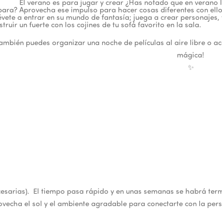
El verano es para jugar y crear ¿Has notado que en verano l
para? Aprovecha ese impulso para hacer cosas diferentes con ellos
évete a entrar en su mundo de fantasía; juega a crear personajes,
struir un fuerte con los cojines de tu sofá favorito en la sala.
También puedes organizar una noche de películas al aire libre o a
mágica!
✨
necesarias). El tiempo pasa rápido y en unas semanas se habrá te
vecha el sol y el ambiente agradable para conectarte con la pe