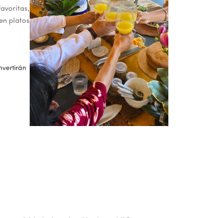
avoritas,
en platos
nvertirán