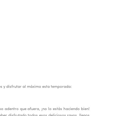
es y disfrutar al máximo esta temporada:
po adentro que afuera, ¡no lo estás haciendo bien!
ber disfrutado todos esos deliciosos rayos, llenos