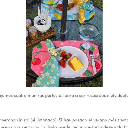
ejamos cuatro mantras perfectos para crear recuerdos inolvidabl
y verano sin sol (ni limonada). Si has pasado el verano más tiem
ue en unas semanas, la lluvia puede llegar y estarás deseando ha