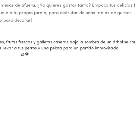
 mesas de afuera. ¿No quieres gastar tanto? Empaca tus delicias f
e o a tu propio jardín, para disfrutar de unas tablas de quesos, 
ro para decorar!
s, frutas frescas y galletas caseras bajo la sombra de un árbol se co
s llevar a tus perros y una pelota para un partido improvisado.
🧺⚽