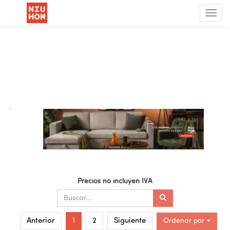
Menú
de
Nave
.
Precios no incluyen IVA
Ordenar por
Anterior
1
2
Siguiente