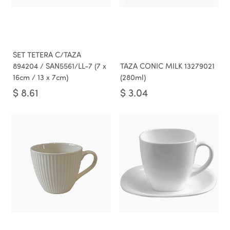
SET TETERA C/TAZA
894204 / SAN5561/LL-7 (7 x
TAZA CONIC MILK 13279021
16cm / 13 x 7cm)
(280ml)
$
8.61
$
3.04