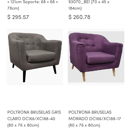
× 121cm Soporte: 68 × 68 ×
93070_BEI (70 x 45 x
78cm)
184cm)
$
295.57
$
260.78
POLTRONA BRUSELAS GRIS
POLTRONA BRUSELAS
CLARO DC166/XC188-40
MORADO DC166/XC188-17
(80 x 76 x 80cm)
(80 x 76 x 80cm)