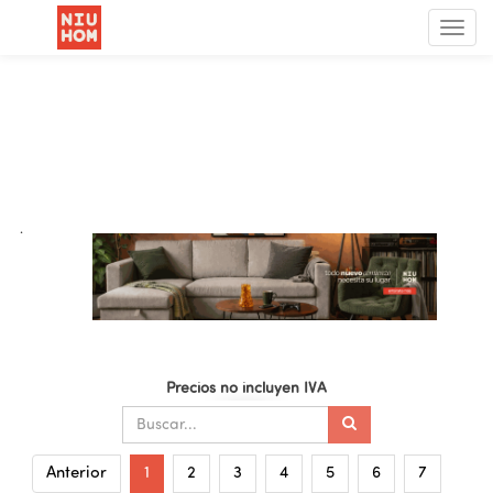
Menú
de
Nave
.
Precios no incluyen IVA
Anterior
1
2
3
4
5
6
7