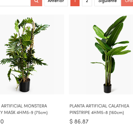
Ord
Anterior
1
2
Siguiente
 ARTIFICIAL MONSTERA
PLANTA ARTIFICIAL CALATHEA
 MASK 4HM5-9 (75cm)
PINSTRIPE 4HM5-8 (160cm)
70
$
86.87