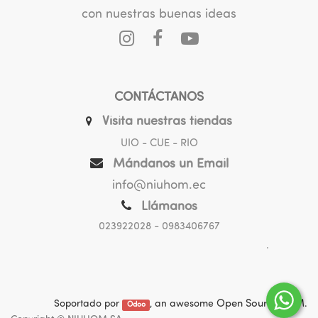
con nuestras buenas ideas
CONTÁCTANOS
Visita nuestras tiendas
UIO - CUE - RIO
Mándanos un Email
info@niuhom.ec
Llámanos
023922028
- 0983406767
.
Soportado por
, an awesome
Open Source CRM
.
Odoo