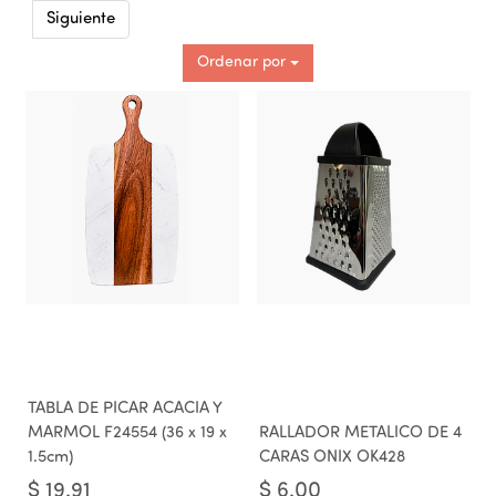
Siguiente
Ordenar por
TABLA DE PICAR ACACIA Y
MARMOL F24554 (36 x 19 x
RALLADOR METALICO DE 4
1.5cm)
CARAS ONIX OK428
$
19.91
$
6.00