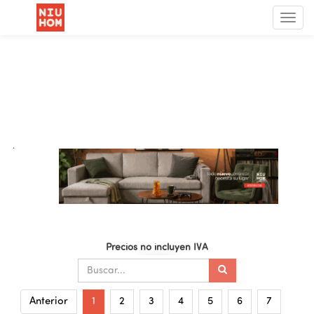
Menú
de
Nave
.
Precios no incluyen IVA
Anterior
1
2
3
4
5
6
7