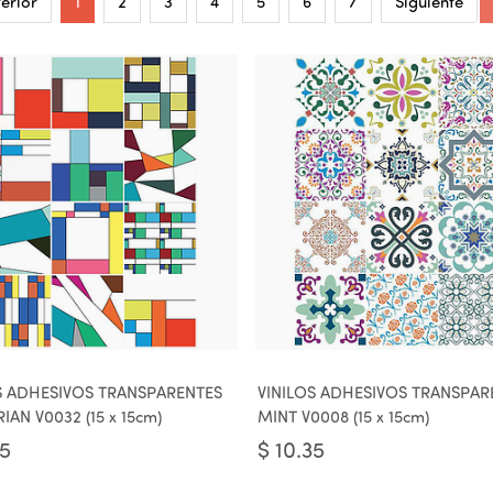
erior
1
2
3
4
5
6
7
Siguiente
S ADHESIVOS TRANSPARENTES
VINILOS ADHESIVOS TRANSPAR
AN V0032 (15 x 15cm)
MINT V0008 (15 x 15cm)
35
$
10.35