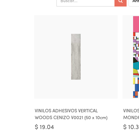
Ant
VINILOS ADHESIVOS VERTICAL
VINILO
WOODS CENIZO V0021 (50 x 10cm)
MONDRI
$
19.04
$
10.