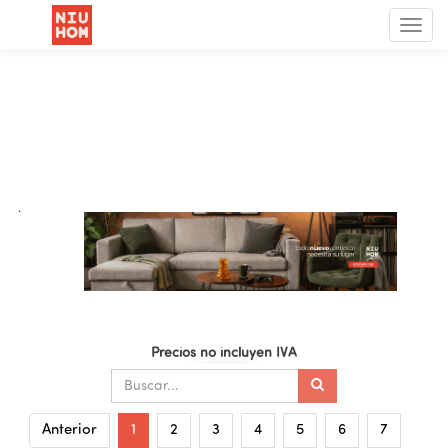
Menú
de
Nave
.
Precios no incluyen IVA
Anterior
1
2
3
4
5
6
7