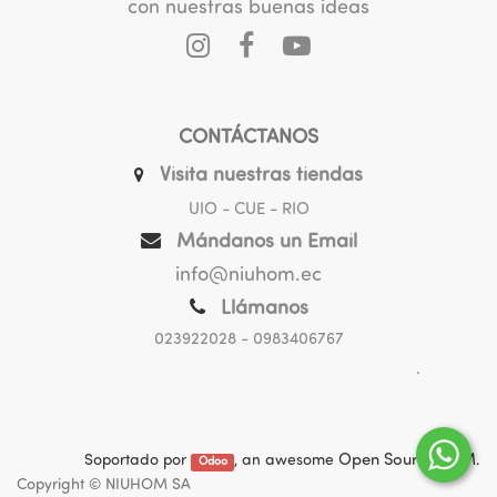
con nuestras buenas ideas
CONTÁCTANOS
Visita nuestras tiendas
UIO - CUE - RIO
Mándanos un Email
info@niuhom.ec
Llámanos
023922028
- 0983406767
.
Soportado por
, an awesome
Open Source CRM
.
Odoo
Copyright ©
NIUHOM SA