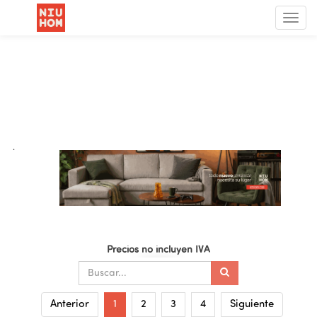
Menú
de
Nave
.
Precios no incluyen IVA
Anterior
1
2
3
4
Siguiente