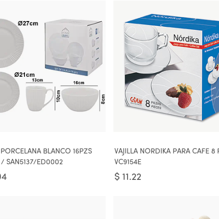
A PORCELANA BLANCO 16PZS
VAJILLA NORDIKA PARA CAFE 8 
 / SAN5137/ED0002
VC9154E
04
$
11.22