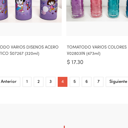
ODO VARIOS DISENOS ACERO
TOMATODO VARIOS COLORES
TICO S07267 (320ml)
V02803IN (473ml)
$
17.30
Anterior
1
2
3
4
5
6
7
Siguiente