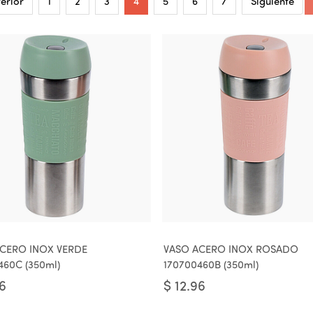
erior
1
2
3
4
5
6
7
Siguiente
CERO INOX VERDE
VASO ACERO INOX ROSADO
460C (350ml)
170700460B (350ml)
96
$
12.96