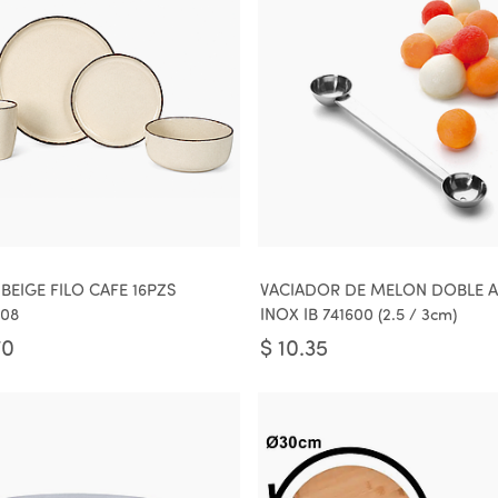
 BEIGE FILO CAFE 16PZS
VACIADOR DE MELON DOBLE 
-08
INOX IB 741600 (2.5 / 3cm)
70
$
10.35