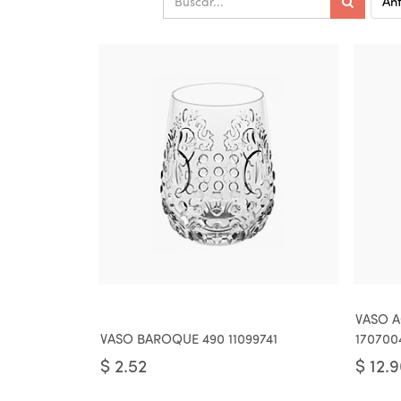
Ant
VASO A
VASO BAROQUE 490 11099741
170700
$
2.52
$
12.