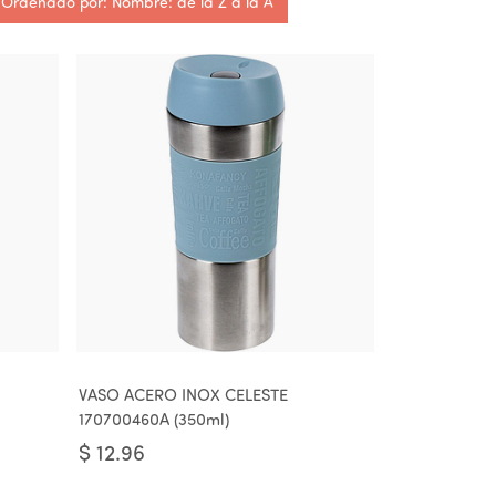
Ordenado por: Nombre: de la Z a la A
VASO ACERO INOX CELESTE
170700460A (350ml)
$
12.96