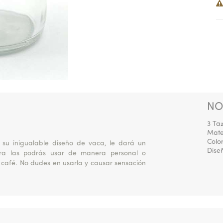
NO
3 Ta
Mater
Colo
 su inigualable diseño de vaca, le dará un
Dise
tera las podrás usar de manera personal o
 café. No dudes en usarla y causar sensación