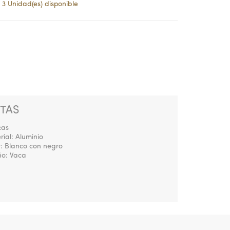
3 Unidad(es) disponible
TAS
zas
ial: Aluminio
r: Blanco con negro
ño: Vaca