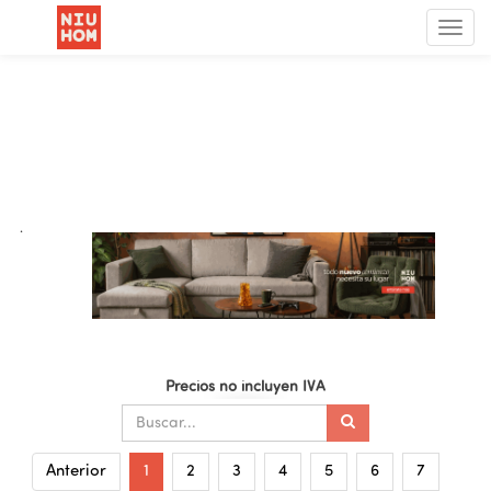
Menú
de
Nave
.
Precios no incluyen IVA
Anterior
1
2
3
4
5
6
7