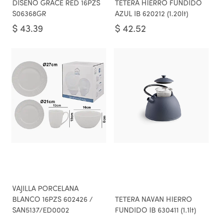
DISEÑO GRACE RED 16PZS
TETERA HIERRO FUNDIDO
S06368GR
AZUL IB 620212 (1.20lt)
$
43.39
$
42.52
VAJILLA PORCELANA
BLANCO 16PZS 602426 /
TETERA NAVAN HIERRO
SAN5137/ED0002
FUNDIDO IB 630411 (1.1lt)