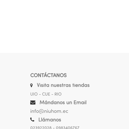
CONTÁCTANOS
Visita nuestras tiendas
UIO - CUE - RIO
Mándanos un Email
info@niuhom.ec
Llámanos
023922028
- 0983406767