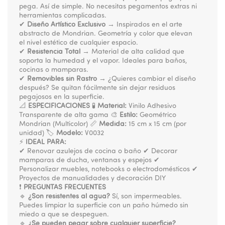
pega. Así de simple. No necesitas pegamentos extras ni
herramientas complicadas.
✔
Diseño Artístico Exclusivo
→ Inspirados en el arte
abstracto de Mondrian. Geometría y color que elevan
el nivel estético de cualquier espacio.
✔
Resistencia Total
→ Material de alta calidad que
soporta la humedad y el vapor. Ideales para baños,
cocinas o mamparas.
✔
Removibles sin Rastro
→ ¿Quieres cambiar el diseño
después? Se quitan fácilmente sin dejar residuos
pegajosos en la superficie.
📐
ESPECIFICACIONES
🧪
Material:
Vinilo Adhesivo
Transparente de alta gama 🎨
Estilo:
Geométrico
Mondrian (Multicolor) 📏
Medida:
15 cm x 15 cm (por
unidad) 🏷
Modelo:
V0032
⚡
IDEAL PARA:
✔ Renovar azulejos de cocina o baño ✔ Decorar
mamparas de ducha, ventanas y espejos ✔
Personalizar muebles, notebooks o electrodomésticos ✔
Proyectos de manualidades y decoración DIY
❗
PREGUNTAS FRECUENTES
🔹
¿Son resistentes al agua?
Sí, son impermeables.
Puedes limpiar la superficie con un paño húmedo sin
miedo a que se despeguen.
🔹
¿Se pueden pegar sobre cualquier superficie?