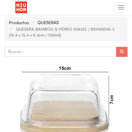
Menú
de
Nave
Productos
QUESERAS
QUESERA BAMBOO & VIDRIO 928292 / BXH00030-3
(15.4 x 15.4 x 6.3cm / 500ml)