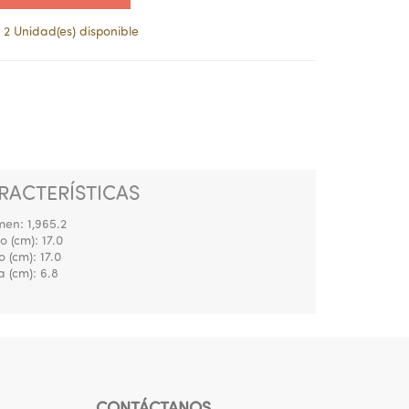
2 Unidad(es) disponible
RACTERÍSTICAS
men:
1,965.2
o (cm):
17.0
o (cm):
17.0
a (cm):
6.8