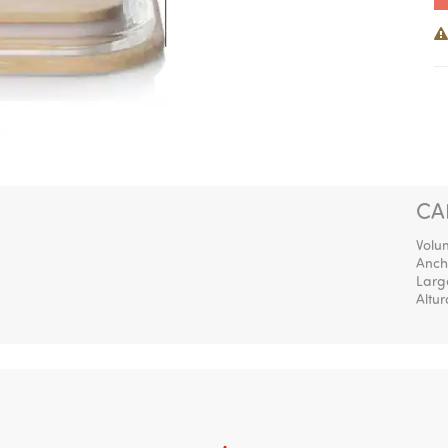
CA
Volu
Anch
Larg
Altur